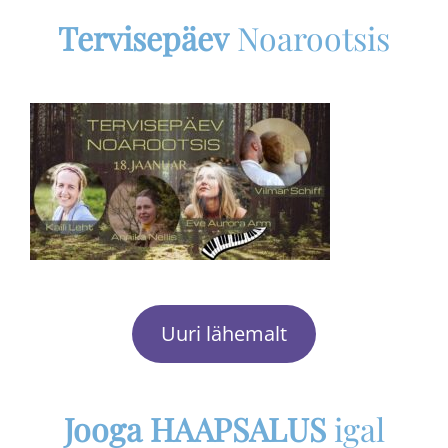
Tervisepäev
Noarootsis
Uuri lähemalt
Jooga HAAPSALUS
igal