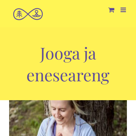
Skip
to
content
Jooga ja
eneseareng