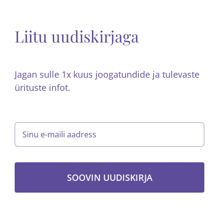
Liitu uudiskirjaga
Jagan sulle 1x kuus joogatundide ja tulevaste
ürituste infot.
Sisesta
oma
e-
posti
aadress