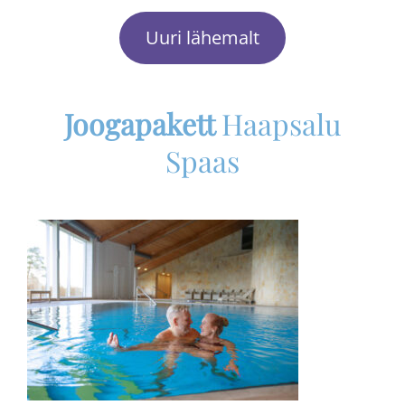
Uuri lähemalt
Joogapakett
Haapsalu
Spaas