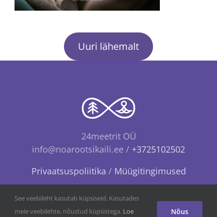
Uuri lähemalt
24meetrit OÜ
info@noarootsikaili.ee /
+3725102502
Privaatsuspoliitika
/
Müügitingimused
See veebileht kasutab küpsiseid. Kasutades
meie veebilehte, nõustud küpsistega.
Loe
Nõus