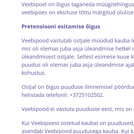
Veebipoel on õigus taganeda müügitehingust 
veebipoes on eksituse tõttu märgitud olulise
Pretensiooni esitamise õigus
Veebipood vastutab ostjale müüdud kauba le
mis oli olemas juba asja üleandmise hetkel 
üleandmisest ostjale. Sellest esimese kuue k
puudus oli olemas juba asja üleandmise aj
kohustus.
Ostjal on õigus puuduse ilmnemisel pöörduda
helistada telefonil: +3725102502.
Veebipood ei vastuta puuduste eest, mis on 
Kui Veebipoest ostetud kaubal on puudused,
asendab Veebipood puudusega kauba. Kui ka