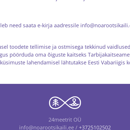
leb need saata e-kirja aadressile info@noarootsikaili.
el toodete tellimise ja ostmisega tekkinud vaidlused
igus pöörduda oma õiguste kaitseks Tarbijakaitseamet
küsimuste lahendamisel lähtutakse Eesti Vabariigis ke
24meetrit OÜ
info@noarootsikaili.ee /
+3725102502