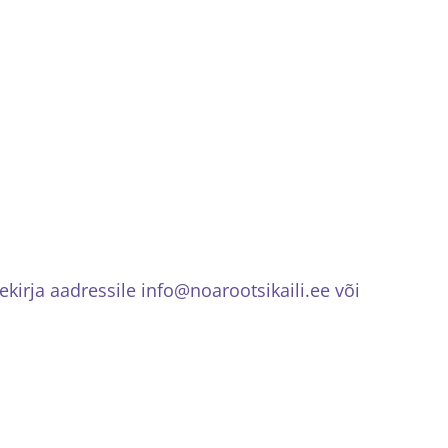
a
irja aadressile info@noarootsikaili.ee või