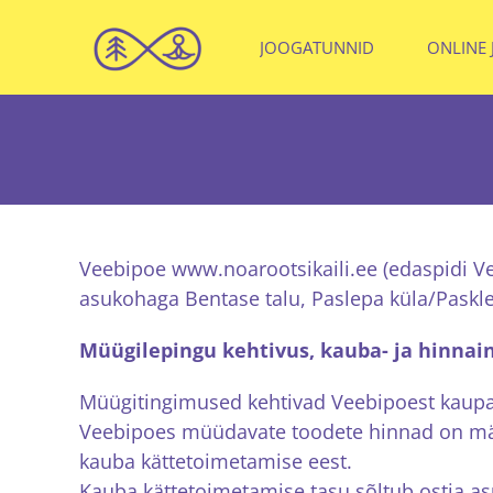
Skip
to
JOOGATUNNID
ONLINE
content
Veebipoe www.noarootsikaili.ee (edaspidi V
asukohaga Bentase talu, Paslepa küla/Paskl
Müügilepingu kehtivus, kauba- ja hinnai
Müügitingimused kehtivad Veebipoest kaupa
Veebipoes müüdavate toodete hinnad on mär
kauba kättetoimetamise eest.
Kauba kättetoimetamise tasu sõltub ostja as