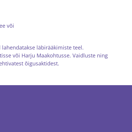
ee või
 lahendatakse läbirääkimiste teel.
isse või Harju Maakohtusse. Vaidluste ning
htivatest õigusaktidest.