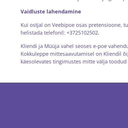
Vaidluste lahendamine
Kui ostjal on Veebipoe osas pretensioone, tu
helistada telefonil: +3725102502.
Kliendi ja Müüja vahel seoses e-poe vahendus
Kokkuleppe mittesaavutamisel on Kliendil õ
käesolevates tingimustes mitte välja toodud 