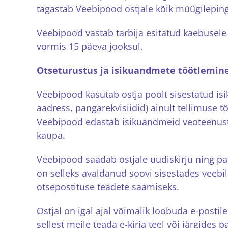
tagastab Veebipood ostjale kõik müügilepin
Veebipood vastab tarbija esitatud kaebusele k
vormis 15 päeva jooksul.
Otseturustus ja isikuandmete töötlemin
Veebipood kasutab ostja poolt sisestatud is
aadress, pangarekvisiidid) ainult tellimuse 
Veebipood edastab isikuandmeid veoteenust p
kaupa.
Veebipood saadab ostjale uudiskirju ning pakk
on selleks avaldanud soovi sisestades veebi
otsepostituse teadete saamiseks.
Ostjal on igal ajal võimalik loobuda e-posti
sellest meile teada e-kirja teel või järgides 