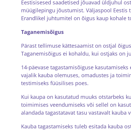
Eestisisesed saadetised jõuavad üldjuhul ost
müügilepingu jõustumist. Väljaspool Eestis
Erandlikel juhtumitel on õigus kaup kohale 
Taganemisõigus
Pärast tellimuse kättesaamist on ostjal õigu
Taganemisõigus ei kohaldu, kui ostjaks on juri
14-päevase tagastamisõiguse kasutamiseks ei 
vajalik kauba olemuses, omadustes ja toimi
testimiseks füüsilises poes.
Kui kaupa on kasutatud muuks otstarbeks ku
toimimises veendumiseks või sellel on kasu
alandada tagastatavat tasu vastavalt kauba 
Kauba tagastamiseks tuleb esitada kauba ost