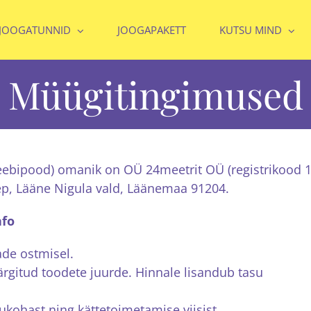
 JOOGATUNNID
JOOGAPAKETT
KUTSU MIND
Müügitingimused
eebipood) omanik on OÜ 24meetrit OÜ (registrikood 
ep, Lääne Nigula vald, Läänemaa 91204.
nfo
de ostmisel.
gitud toodete juurde. Hinnale lisandub tasu
ukohast ning kättetoimetamise viisist.