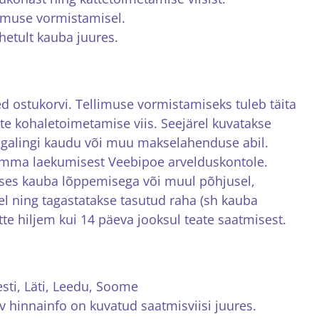
limuse vormistamisel.
etult kauba juures.
ed ostukorvi. Tellimuse vormistamiseks tuleb täita
e kohaletoimetamise viis. Seejärel kuvatakse
angalingi kaudu või muu makselahenduse abil.
umma laekumisest Veebipoe arvelduskontole.
eoses kauba lõppemisega või muul põhjusel,
sel ning tagastatakse tasutud raha (sh kauba
tte hiljem kui 14 päeva jooksul teate saatmisest.
sti, Läti, Leedu, Soome
 hinnainfo on kuvatud saatmisviisi juures.