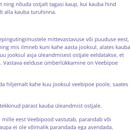
ning nõuda ostjalt tagasi kaup, kui kauba hind
lt alla kauba turuhinna.
pingutingimustele mittevastavuse või puuduse eest,
ning mis ilmneb kuni kahe aasta jooksul, alates kaub
uu jooksul asja üleandmisest ostjale eeldatakse, et
al. Vastava eelduse ümberlükkamine on Veebipoe
 hiljemalt kahe kuu jooksul veebipoe poole, saates ek
tekkinud pärast kauba üleandmist ostjale.
 mille eest Veebipood vastutab, parandab või
upa ei ole võimalik parandada ega asendada,