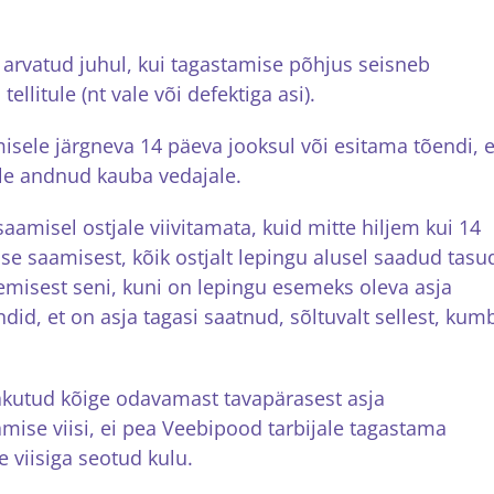
 arvatud juhul, kui tagastamise põhjus seisneb
ellitule (nt vale või defektiga asi).
sele järgneva 14 päeva jooksul või esitama tõendi, e
üle andnud kauba vedajale.
amisel ostjale viivitamata, kuid mitte hiljem kui 14
 saamisest, kõik ostjalt lepingu alusel saadud tasu
misest seni, kuni on lepingu esemeks oleva asja
did, et on asja tagasi saatnud, sõltuvalt sellest, kum
akutud kõige odavamast tavapärasest asja
amise viisi, ei pea Veebipood tarbijale tagastama
 viisiga seotud kulu.