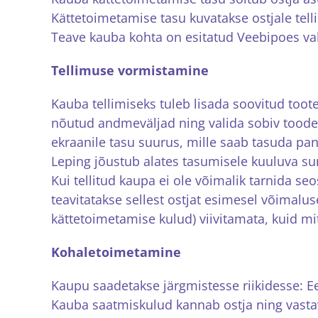
Kättetoimetamise tasu kuvatakse ostjale tel
Teave kauba kohta on esitatud Veebipoes vah
Tellimuse vormistamine
Kauba tellimiseks tuleb lisada soovitud toot
nõutud andmeväljad ning valida sobiv toodet
ekraanile tasu suurus, mille saab tasuda p
Leping jõustub alates tasumisele kuuluva s
Kui tellitud kaupa ei ole võimalik tarnida s
teavitatakse sellest ostjat esimesel võimalu
kättetoimetamise kulud) viivitamata, kuid mi
Kohaletoimetamine
Kaupu saadetakse järgmistesse riikidesse: Ee
Kauba saatmiskulud kannab ostja ning vastav