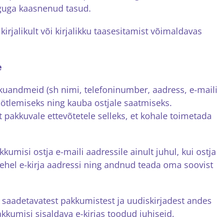
guga kaasnenud tasud.
irjalikult või kirjalikku taasesitamist võimaldavas
e
ikuandmeid (sh nimi, telefoninumber, aadress, e-mail
töötlemiseks ning kauba ostjale saatmiseks.
akkuvale ettevõtetele selleks, et kohale toimetada
umisi ostja e-maili aadressile ainult juhul, kui ostja
lehel e-kirja aadressi ning andnud teada oma soovist
le saadetavatest pakkumistest ja uudiskirjadest andes
pakkumisi sisaldava e-kirjas toodud juhiseid.