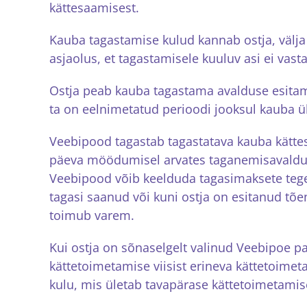
kättesaamisest.
Kauba tagastamise kulud kannab ostja, välja
asjaolus, et tagastamisele kuuluv asi ei vasta t
Ostja peab kauba tagastama avalduse esitami
ta on eelnimetatud perioodi jooksul kauba 
Veebipood tagastab tagastatava kauba kättesa
päeva möödumisel arvates taganemisavalduse
Veebipood võib keelduda tagasimaksete tege
tagasi saanud või kuni ostja on esitanud tõen
toimub varem.
Kui ostja on sõnaselgelt valinud Veebipoe p
kättetoimetamise viisist erineva kättetoimet
kulu, mis ületab tavapärase kättetoimetamise