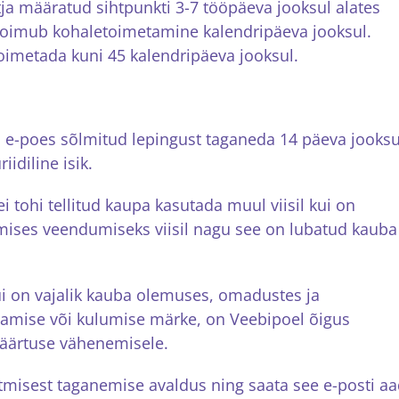
ja määratud sihtpunkti 3-7 tööpäeva jooksul alates
 toimub kohaletoimetamine kalendripäeva jooksul.
toimetada kuni 45 kalendripäeva jooksul.
s e-poes sõlmitud lepingust taganeda 14 päeva jooksu
idiline isik.
tohi tellitud kaupa kasutada muul viisil kui on
mises veendumiseks viisil nagu see on lubatud kauba
i on vajalik kauba olemuses, omadustes ja
tamise või kulumise märke, on Veebipoel õigus
väärtuse vähenemisele.
misest taganemise avaldus ning saata see e-posti aad